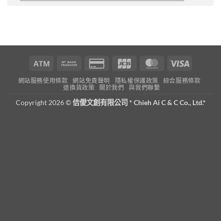
Atm
Bank
Credit
JCB
MasterCard
Visa
Transfer
Card
網站服務使用條款
網站免責聲明
隱私權保護政策
綜合服務條款
2
退換貨政策
關於我們
與我們聯繫
Copyright 2026 ©
佶僾文創有限公司 * Chieh Ai C & C Co., Ltd.*