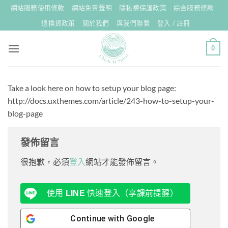
Skip
網站服務使用條款
網站免責聲明
隱私權保護政策
綜合服務條款
to
退換貨政策
關於我們
與我們聯繫
登入 / 註冊
content
0
Take a look here on how to setup your blog page:
http://docs.uxthemes.com/article/243-how-to-setup-your-
blog-page
發佈留言
很抱歉，必須
登入
網站才能發佈留言。
使用
LINE
快速登入（享課前提醒）
Continue with
Google