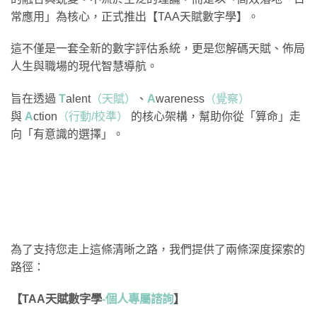
常應用」為核心，正式推出【TAA天賦數字學】。
這不僅是一套全新的數字評估系統，更是您解碼天賦、佈局
人生與職場的現代智慧導航。
旨在透過
T
alent
（天賦）
、
A
wareness
（覺察）
與
A
ction
（行動/校準）
的核心架構，幫助你從「算命」走
向「有意識的選擇」。
為了支持您走上這條清晰之路，我們提供了兩條深度探索的
路徑：
【TAA天賦數字學
-個人專屬諮詢
】