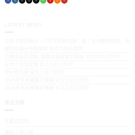
LATEST NEWS
沒有不好的緣分，只有不同的功課：從「主命數相容度」拆
在
解你的親子神聖契約
留言功能已關閉
〈沒
在
心靈成長的盲點: 揭開自我探索的誤區
留言功能已關閉
有
〈心
在
生命之河怎麼畫
留言功能已關閉
不
靈
〈生
在
倒計時日曆
留言功能已關閉
好
成
命
〈倒
在
2025年生命靈數月播報
留言功能已關閉
的
長
之
計
〈2025
在
2026年生命靈數年播報
留言功能已關閉
緣
的
河
時
年
〈2026
分，
盲
怎
日
生
商品分類
年
只
點:
麼
曆〉
命
生
有
揭
畫〉
中
靈
命
互動式諮詢
不
開
中
數
靈
同
自
催眠引導方案
月
數