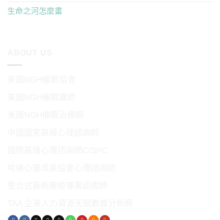
生命之河怎麼畫
ABOUT US
美國NGH催眠協會
美國NGH催眠講師
美國NGH催眠治療師
中國國家高級心理諮詢師
國際高級心理諮詢師CISPC
哈佛心靈成長協會心理諮詢師
整合式藝術療癒專業認證師
TAA 企業人力資源天賦數據分析師