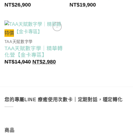
NT$
26,900
NT$
19,900
特價
TAA天賦數字學
TAA天賦數字學｜精華轉
化營【金卡專區】
原
目
NT$
14,940
NT$
2,980
始
前
價
價
格：
格：
NT$14,940。
NT$2,980。
您的專屬LINE 療癒使用次數卡｜定期對話，穩定轉化
商品