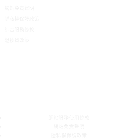
契
網站免責聲明
約〉
隱私權保護政策
中
綜合服務條款
退換貨政策
Atm
Bank
Transfer
Credit
Card
JCB
2
MasterCard
Visa
網站服務使用條款
網站免責聲明
隱私權保護政策