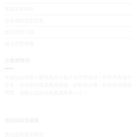
的
我
播
年
家族系統排列
功
探
報〉
播
課：
索
中
成長課程探索總覽
報〉
從
的
中
放鬆冥想引導
「主
誤
命
區〉
精油空間噴霧
數
中
相
非醫療聲明
容
度」
本網站提供身心靈成長與平衡之支持性資訊，所有內容僅供
拆
參考，非為取代專業醫療建議、診斷或治療。若有任何健康
解
問題，請務必諮詢合格醫療專業人士。
你
的
親
子
條款與政策總覽
神
聖
網站服務使用條款