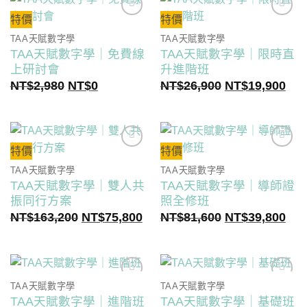
特價
特價
TAA天賦數字學
TAA天賦數字學
TAA天賦數字學｜免費線
TAA天賦數字學｜限時直
上研討會
升進階班
原
目
原
目
NT$
2,980
NT$
0
NT$
26,900
NT$
19,900
始
前
始
前
價
價
價
價
格：
格：
格：
格
NT$2,980。
NT$0。
NT$26,900。
NT$
特價
特價
TAA天賦數字學
TAA天賦數字學
TAA天賦數字學｜雙人共
TAA天賦數字學｜導師證
振同行方案
照全修班
原
目
原
目
NT$
163,200
NT$
75,800
NT$
81,600
NT$
39,800
始
前
始
前
價
價
價
價
格：
格：
格：
格
NT$163,200。
NT$75,800。
NT$81,600。
NT$
TAA天賦數字學
TAA天賦數字學
TAA天賦數字學｜進階班
TAA天賦數字學｜基礎班