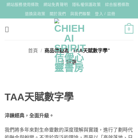
Skip
網站服務使用條款
網站免責聲明
隱私權保護政策
綜合服務條款
to
退換貨政策
關於我們
與我們聯繫
登入 / 註冊
content
0
首頁
/
商品標籤為 “TAA天賦數字學”
篩選
TAA天賦數字學
淬鍊經典，全面升級。
我們將多年來對生命靈數的深度理解與實踐，進行了劃時代
的融合與蛻變。不流於空泛的理論，而是以「高效落地、日