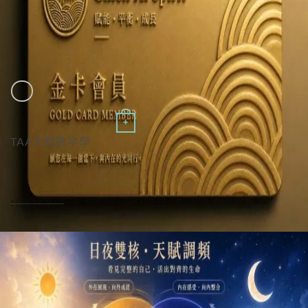
Quick View
+
TAA天賦數字學
TAA天賦數字學｜精華轉化營【金卡專區】
原
目
NT$
14,940
NT$
2,980
始
前
價
價
格：
格：
NT$14,940。
NT$2,980。