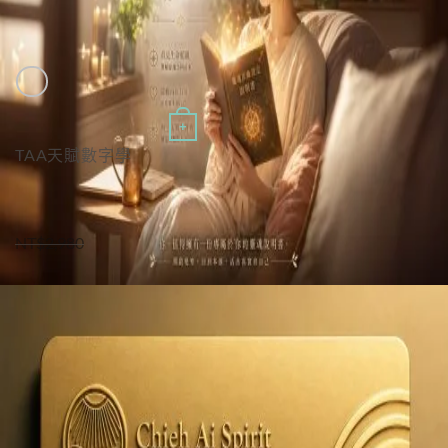
Quick View
+
TAA天賦數字學
TAA天賦數字學｜免費線上研討會
原
目
NT$
2,980
NT$
0
始
前
價
價
特價
格：
格：
NT$2,980。
NT$0。