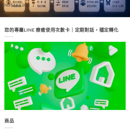
原
目
NT$
163,200
NT$
75,800
始
前
價
價
格：
格：
您的專屬LINE 療癒使用次數卡｜定期對話，穩定轉化
NT$163,200。
NT$75,800。
商品