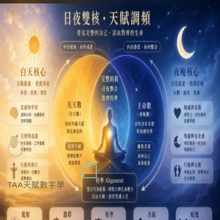
價
價
特價
格：
格：
NT$81,600。
NT$39,800。
Quick View
+
TAA天賦數字學
TAA天賦數字學｜雙人共振同行方案