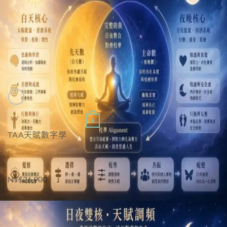
Quick View
+
TAA天賦數字學
TAA天賦數字學｜限時直升進階班
原
目
NT$
26,900
NT$
19,900
始
前
價
價
格：
格：