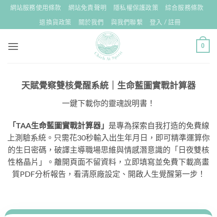
Skip
網站服務使用條款
網站免責聲明
隱私權保護政策
綜合服務條款
to
退換貨政策
關於我們
與我們聯繫
登入 / 註冊
content
0
天賦覺察雙核覺醒系統｜生命藍圖實戰計算器
一鍵下載你的靈魂說明書！
「TAA生命藍圖實戰計算器」
是專為探索自我打造的免費線
上測驗系統。只需花30秒輸入出生年月日，即可精準運算你
的生日密碼，破譯主導職場思維與情感潛意識的「日夜雙核
性格晶片」。離開頁面不留資料，立即填寫並免費下載高畫
質PDF分析報告，看清原廠設定、開啟人生覺醒第一步！