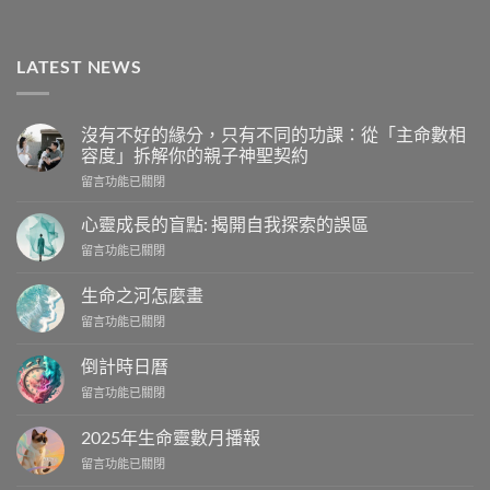
LATEST NEWS
沒有不好的緣分，只有不同的功課：從「主命數相
容度」拆解你的親子神聖契約
在
留言功能已關閉
〈沒
有
心靈成長的盲點: 揭開自我探索的誤區
不
在
留言功能已關閉
好
〈心
的
靈
緣
生命之河怎麼畫
成
分，
在
留言功能已關閉
長
只
〈生
的
有
命
盲
倒計時日曆
不
之
點:
同
在
留言功能已關閉
河
揭
的
〈倒
怎
開
功
計
麼
2025年生命靈數月播報
自
課：
時
畫〉
我
從
在
留言功能已關閉
日
中
探
「主
〈2025
曆〉