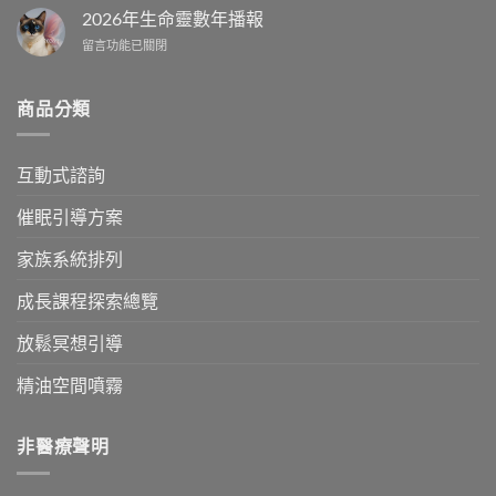
索
命
年
中
2026年生命靈數年播報
的
數
生
誤
相
在
留言功能已關閉
命
區〉
容
〈2026
靈
中
度」
年
數
拆
生
月
商品分類
解
命
播
你
靈
報〉
的
數
中
互動式諮詢
親
年
子
播
神
報〉
催眠引導方案
聖
中
契
家族系統排列
約〉
中
成長課程探索總覽
放鬆冥想引導
精油空間噴霧
非醫療聲明