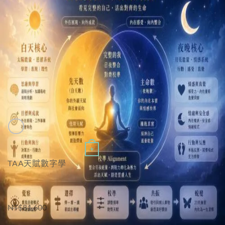
Quick View
+
TAA天賦數字學
TAA天賦數字學｜導師證照全修班
原
目
NT$
81,600
NT$
39,800
始
前