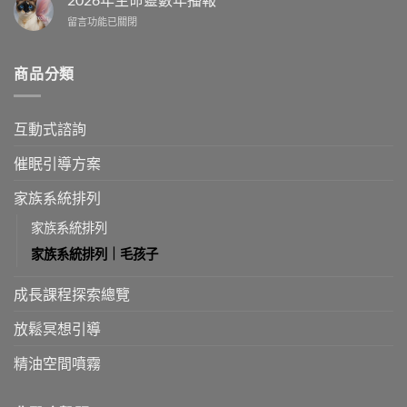
的
數
生
誤
相
在
留言功能已關閉
命
區〉
容
〈2026
靈
中
度」
年
數
拆
生
月
商品分類
解
命
播
你
靈
報〉
的
數
中
互動式諮詢
親
年
子
播
神
報〉
催眠引導方案
聖
中
契
家族系統排列
約〉
中
家族系統排列
家族系統排列｜毛孩子
成長課程探索總覽
放鬆冥想引導
精油空間噴霧