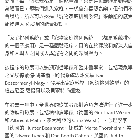
愛護，每一個靈魂都是一個能量體，只是這世載體是動物的
身體而已，寵物們進入家庭，一樣會有喜怒哀樂，但他們不
會說話，所以可以透過「寵物家庭排列系統」來動態的感受
寵物進入家庭後的能量狀態。
「家庭排列系統」或「寵物家庭排列系統」（都是系統排列
的一個子應用）是一種體驗程序，目的在於釋放和解決人自
身和人與人之間或人與寵物之間的深層壓力。
該程序的發展可以追溯到哲學家和臨床醫學家，包括現象學
之父埃德蒙德·胡塞爾、跨代系統思想先驅 Ivan
Boszormenyi-Nagy、發展出家庭雕塑（系統排列雛型）的
維吉尼亞·薩提爾以及貝爾特·海靈格。
在過去十年中，全世界的從業者都對這項方法進行了進一步
的改進和發展。包括精神病學家（德國的 Gunthard Weber
和 Albrecht Mahr、澳大利亞的 Chris Walsh）、心理學家
（德國的 Hunter Beaumont、挪威的 Marta Thorsheim、美
國的Edward Lynch 和 Dan Booth Cohen、英國的 Judith