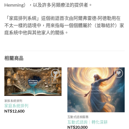
Hemming），以及許多另類療法的提供者。
「家庭排列系統」這個術語首次由阿爾弗雷德·阿德勒用在
不太一樣的語境中，用來指每一個個體屬於（並聯結於）家
庭系統中他與其他家人的關係。
相關商品
家族系統排列
家庭系統排列
NT$
12,600
互動式諮詢服務
互動式諮詢｜轉化深耕
NT$
20,000