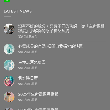
LATEST NEWS
沒有不好的緣分，只有不同的功課：從「主命數相
容度」拆解你的親子神聖契約
在
留言功能已關閉
〈沒
有
心靈成長的盲點: 揭開自我探索的誤區
不
在
留言功能已關閉
好
〈心
的
靈
緣
生命之河怎麼畫
成
分，
在
留言功能已關閉
長
只
〈生
的
有
命
盲
倒計時日曆
不
之
點:
同
在
留言功能已關閉
河
揭
的
〈倒
怎
開
功
計
麼
2025年生命靈數月播報
自
課：
時
畫〉
我
從
在
留言功能已關閉
日
中
探
「主
〈2025
曆〉
索
命
年
中
2026年生命靈數年播報