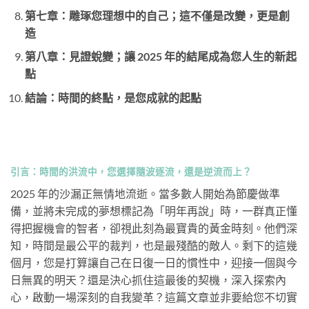
第七章：雕琢您理想中的自己；這不僅是改變，更是創
造
第八章：見證蛻變；讓 2025 年的結尾成為您人生的新起
點
結論：時間的終點，是您成就的起點
引言：時間的洪流中，您選擇隨波逐流，還是逆流而上？
2025 年的沙漏正無情地流逝。當多數人開始為節慶做準
備，並將未完成的夢想標記為「明年再說」時，一群真正懂
得把握機會的智者，卻視此刻為最寶貴的黃金時刻。他們深
知，時間是最公平的裁判，也是最殘酷的敵人。剩下的這幾
個月，您是打算讓自己在日復一日的慣性中，迎接一個與今
日無異的明天？還是決心抓住這最後的契機，深入探索內
心，啟動一場深刻的自我變革？這篇文章並非要給您不切實