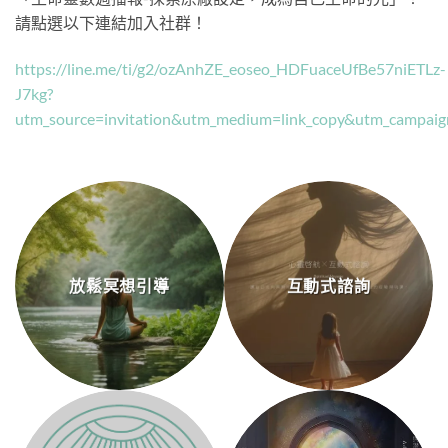
請點選以下連結加入社群！
https://line.me/ti/g2/ozAnhZE_eoseo_HDFuaceUfBe57niETLz-
J7kg?
utm_source=invitation&utm_medium=link_copy&utm_campaig
放鬆冥想引導
互動式諮詢