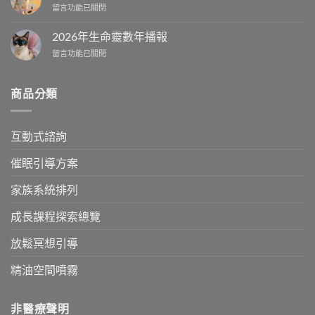
我
從
在
留言功能已關閉
日
中
探
「主
〈2025
曆〉
索
命
年
中
2026年生命靈數年播報
的
數
生
誤
相
在
留言功能已關閉
命
區〉
容
〈2026
靈
中
度」
年
數
拆
生
月
商品分類
解
命
播
你
靈
報〉
的
數
中
互動式諮詢
親
年
子
播
神
報〉
催眠引導方案
聖
中
契
家族系統排列
約〉
中
成長課程探索總覽
放鬆冥想引導
精油空間噴霧
非醫療聲明