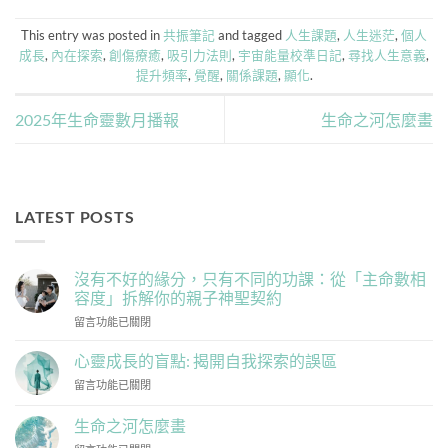
This entry was posted in
共振筆記
and tagged
人生課題
,
人生迷茫
,
個人
成長
,
內在探索
,
創傷療癒
,
吸引力法則
,
宇宙能量校準日記
,
尋找人生意義
,
提升頻率
,
覺醒
,
關係課題
,
顯化
.
2025年生命靈數月播報
生命之河怎麼畫
LATEST POSTS
沒有不好的緣分，只有不同的功課：從「主命數相
容度」拆解你的親子神聖契約
在
留言功能已關閉
〈沒
有
心靈成長的盲點: 揭開自我探索的誤區
不
在
留言功能已關閉
好
〈心
的
靈
緣
生命之河怎麼畫
成
分，