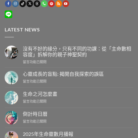
LATEST NEWS
沒有不好的緣分，只有不同的功課：從「主命數相
容度」拆解你的親子神聖契約
在
留言功能已關閉
〈沒
有
心靈成長的盲點: 揭開自我探索的誤區
不
在
留言功能已關閉
好
〈心
的
靈
緣
生命之河怎麼畫
成
分，
在
留言功能已關閉
長
只
〈生
的
有
命
盲
倒計時日曆
不
之
點:
同
在
留言功能已關閉
河
揭
的
〈倒
怎
開
功
計
麼
2025年生命靈數月播報
自
課：
時
畫〉