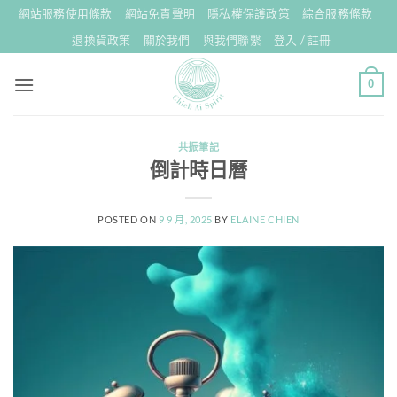
Skip
網站服務使用條款
網站免責聲明
隱私權保護政策
綜合服務條款
to
退換貨政策
關於我們
與我們聯繫
登入 / 註冊
content
0
共振筆記
倒計時日曆
POSTED ON
9 9 月, 2025
BY
ELAINE CHIEN