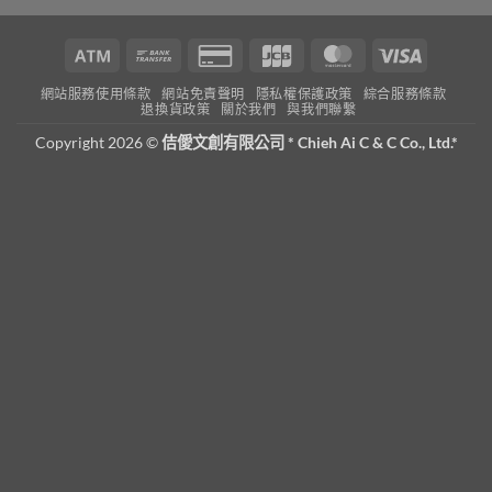
Atm
Bank
Credit
JCB
MasterCard
Visa
Transfer
Card
網站服務使用條款
網站免責聲明
隱私權保護政策
綜合服務條款
2
退換貨政策
關於我們
與我們聯繫
Copyright 2026 ©
佶僾文創有限公司 * Chieh Ai C & C Co., Ltd.*