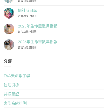
在
留言功能已關閉
長
只
〈生
的
有
命
盲
倒計時日曆
不
之
點:
同
在
留言功能已關閉
河
揭
的
〈倒
怎
開
功
計
麼
2025年生命靈數月播報
自
課：
時
畫〉
我
從
在
留言功能已關閉
日
中
探
「主
〈2025
曆〉
索
命
年
中
2026年生命靈數年播報
的
數
生
誤
相
在
留言功能已關閉
命
區〉
容
〈2026
靈
中
度」
年
數
拆
生
月
分類
解
命
播
你
靈
報〉
的
數
中
TAA天賦數字學
親
年
子
播
神
報〉
催眠引導
聖
中
契
共振筆記
約〉
中
家族系統排列