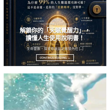
TAA天賦數字學 生命靈數週播報
解鎖你的「天賦覺醒力」，
讀懂人生使用說明書！
生命靈數，探索原廠設定啟發內在 [...]
CONTINUE READING
→