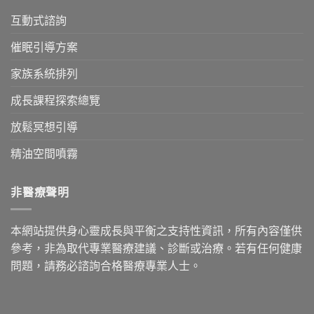
的
數
中
互動式諮詢
親
年
子
播
神
報〉
催眠引導方案
聖
中
契
家族系統排列
約〉
中
成長課程探索總覽
放鬆冥想引導
精油空間噴霧
非醫療聲明
本網站提供身心靈成長與平衡之支持性資訊，所有內容僅供
參考，非為取代專業醫療建議、診斷或治療。若有任何健康
問題，請務必諮詢合格醫療專業人士。