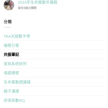
年
中
2026年生命靈數年播報
的
數
生
誤
相
在
留言功能已關閉
命
區〉
容
〈2026
靈
中
度」
年
數
拆
生
月
分類
解
命
播
你
靈
報〉
的
數
中
TAA天賦數字學
親
年
子
播
神
報〉
催眠引導
聖
中
契
共振筆記
約〉
中
家族系統排列
情感療癒
生命靈數週播報
親子溝通
逆境商數AQ