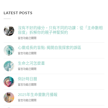
LATEST POSTS
沒有不好的緣分，只有不同的功課：從「主命數相
容度」拆解你的親子神聖契約
在
留言功能已關閉
〈沒
有
心靈成長的盲點: 揭開自我探索的誤區
不
在
留言功能已關閉
好
〈心
的
靈
緣
生命之河怎麼畫
成
分，
在
留言功能已關閉
長
只
〈生
的
有
命
盲
倒計時日曆
不
之
點:
同
在
留言功能已關閉
河
揭
的
〈倒
怎
開
功
計
麼
2025年生命靈數月播報
自
課：
時
畫〉
我
從
在
留言功能已關閉
日
中
探
「主
〈2025
曆〉
索
命