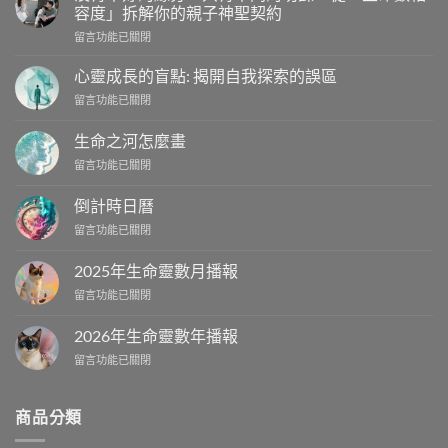
容度」拆解你的親子神聖契約
在
留言功能已關閉
〈沒
有
心靈成長的盲點: 揭開自我探索的誤區
不
在
留言功能已關閉
好
〈心
的
靈
緣
生命之河怎麼畫
成
分，
在
留言功能已關閉
長
只
〈生
的
有
命
盲
倒計時日曆
不
之
點:
同
在
留言功能已關閉
河
揭
的
〈倒
怎
開
功
計
麼
2025年生命靈數月播報
自
課：
時
畫〉
我
從
在
留言功能已關閉
日
中
探
「主
〈2025
曆〉
索
命
年
中
2026年生命靈數年播報
的
數
生
誤
相
在
留言功能已關閉
命
區〉
容
〈2026
靈
中
度」
年
數
拆
生
月
商品分類
解
命
播
你
靈
報〉